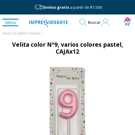
Envíos gratis
a partir de $1.500
Mi
0
Menú
Buscar
cuenta
Inicio /
Cotillón /
Velas /
Velita color Nº9, varios colores pastel,
CAJAx12