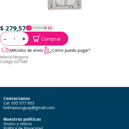
$ 279,57
$ 23
12
CUOTAS DE
P.T.F. $ 280
Cantidad:
-
+
Comprar
Métodos de envío
¿Cómo puedo pagar?
Marca:
Ninguna
Código:
G3768I
Contactanos
Cel: 095 977 903
kelmaxuruguay@gmail.com
Nuestras políticas
Envíos y retiros
Política de Privacidad