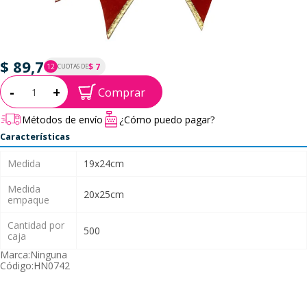
$ 89,7
$ 7
12
CUOTAS DE
P.T.F. $ 90
Cantidad:
-
+
Comprar
Métodos de envío
¿Cómo puedo pagar?
Características
Medida
19x24cm
Medida
20x25cm
empaque
Cantidad por
500
caja
Marca:
Ninguna
Código:
HN0742