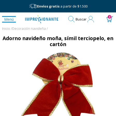
Envíos gratis
a partir de $1.500
Mi
0
Menú
Buscar
cuenta
Inicio /
Decoración navideña /
Adorno navideño moña, símil terciopelo, en
cartón