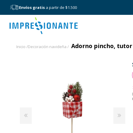
Envíos gratis
a partir de $1.500
Menú
Adorno pincho, tutor
Inicio /
Decoración navideña /